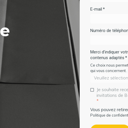
E-mail
*
re
Numéro de télépho
Merci d’indiquer vot
contenus adaptés
*
Ce choix nous permet
qui vous concernent.
Je souhaite rece
invitations de B
*
Vous pouvez retir
Politique de confident