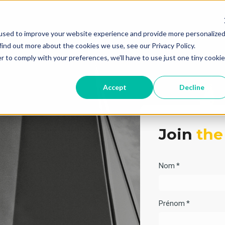
used to improve your website experience and provide more personalize
find out more about the cookies we use, see our Privacy Policy.
r to comply with your preferences, we'll have to use just one tiny cookie
Accept
Decline
Join
the
Nom
*
Prénom
*